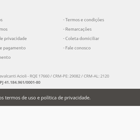
os
- Termos e condições
omos
- Remarcações
 de privacidade
- Coleta domiciliar
de pagamento
- Fale conosco
mento
valcanti Acioli - RQE 17660 / CRM-PE: 29082 / CRM-AL: 2120
J 41.184.961/0001-80
s termos de uso e política de privacidade.