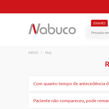
Pular
para
o
conteúdo
EXAMES
INÍCIO
FAQ
R
Com quanto tempo de antecedência de
Paciente não compareceu, pode remar