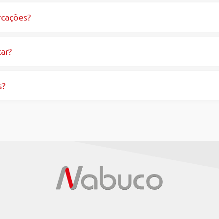
rcações?
ar?
s?