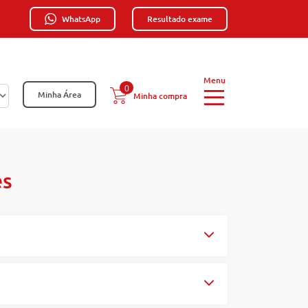
WhatsApp
Resultado exame
0
Minha Área
Minha compra
es