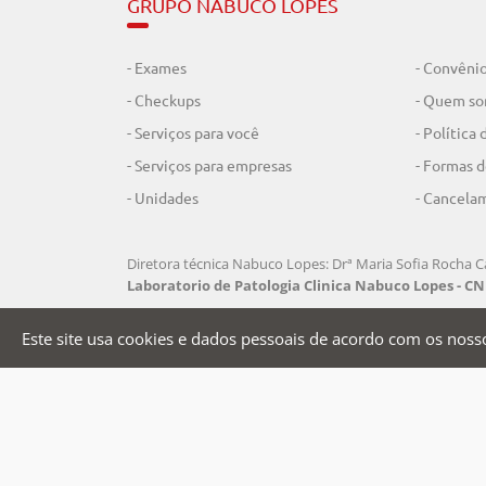
GRUPO NABUCO LOPES
- Exames
- Convêni
- Checkups
- Quem s
- Serviços para você
- Política
- Serviços para empresas
- Formas 
- Unidades
- Cancela
Diretora técnica Nabuco Lopes: Drª Maria Sofia Rocha Ca
Laboratorio de Patologia Clinica Nabuco Lopes - CNP
Este site usa cookies e dados pessoais de acordo com os nosso
FORMAS DE PAGAMENTO