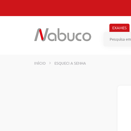
Pular
para
o
conteúdo
EXAMES
INÍCIO
ESQUECI A SENHA