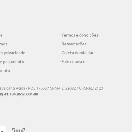
os
- Termos e condições
omos
- Remarcações
 de privacidade
- Coleta domiciliar
de pagamento
- Fale conosco
mento
valcanti Acioli - RQE 17660 / CRM-PE: 29082 / CRM-AL: 2120
J 41.184.961/0001-80