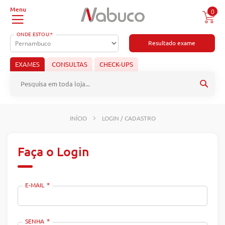
0
ONDE ESTOU:*
Resultado exame
EXAMES
CONSULTAS
CHECK-UPS
Pesqu
INÍCIO
LOGIN / CADASTRO
Faça o Login
E-MAIL
SENHA