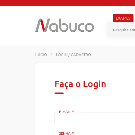
Pular
para
o
EXAMES
conteúdo
INÍCIO
LOGIN / CADASTRO
Faça o Login
E-MAIL
SENHA