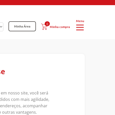
0
Minha Área
Minha compra
se
 em nosso site, você será
didos com mais agilidade,
s endereços, acompanhar
e outras vantagens.