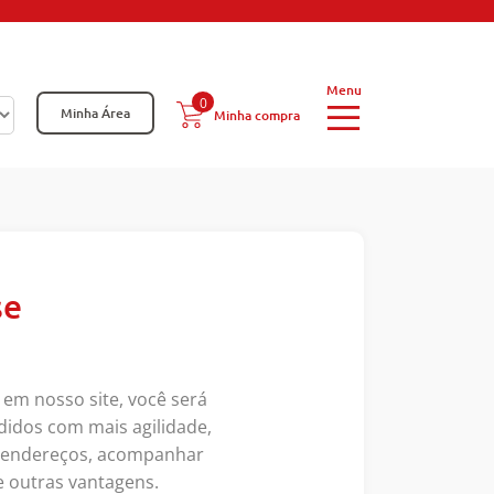
0
Minha Área
Minha compra
se
 em nosso site, você será
didos com mais agilidade,
s endereços, acompanhar
e outras vantagens.