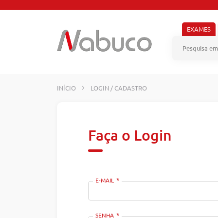
Pular
para
o
EXAMES
conteúdo
INÍCIO
LOGIN / CADASTRO
Faça o Login
E-MAIL
SENHA