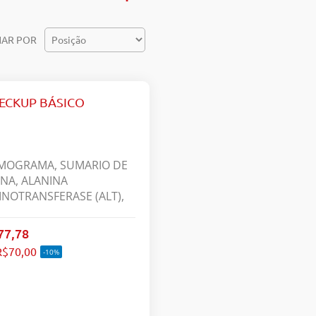
AR POR
ECKUP BÁSICO
MOGRAMA, SUMARIO DE
INA, ALANINA
INOTRANSFERASE (ALT),
PARTATO
INOTRANSFERASE (AST),
77,78
ATININA, UREIA, ACIDO
R$70,00
-10%
CO, VITAMINA D,
GLICERIDEOS,
LESTEROL TOTAL,
LESTEROL LDL,