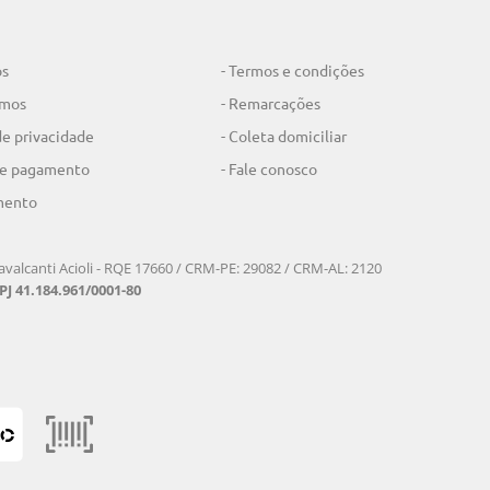
os
- Termos e condições
omos
- Remarcações
 de privacidade
- Coleta domiciliar
de pagamento
- Fale conosco
mento
valcanti Acioli - RQE 17660 / CRM-PE: 29082 / CRM-AL: 2120
J 41.184.961/0001-80