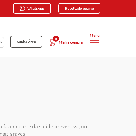
WhatsApp
Resultado exame
0
Minha Área
Minha compra
 fazem parte da saúde preventiva, um
ais graves.