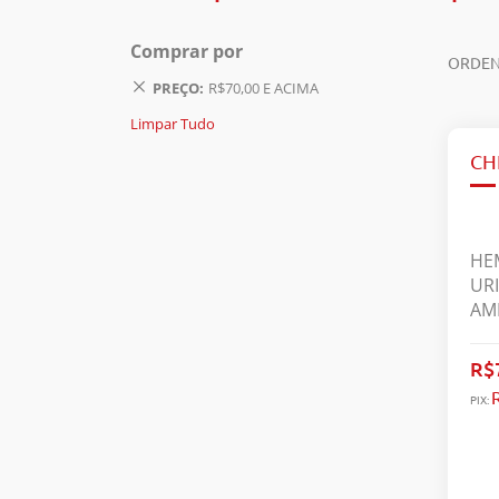
Comprar por
ORDEN
PREÇO
R$70,00 E ACIMA
Limpar Tudo
CH
HE
UR
AM
AS
AM
R$
CRE
PIX:
URI
TRI
CO
CO