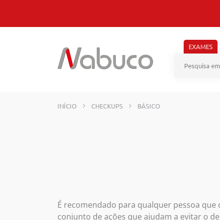
Pular
para
o
conteúdo
EXAMES
INÍCIO
CHECKUPS
BÁSICO
É recomendado para qualquer pessoa que d
conjunto de ações que ajudam a evitar o d