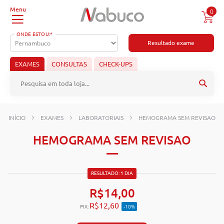
0
ONDE ESTOU:*
Resultado exame
EXAMES
CONSULTAS
CHECK-UPS
Pesqu
INÍCIO
EXAMES
LABORATORIAIS
HEMOGRAMA SEM REVISAO
HEMOGRAMA SEM REVISAO
RESULTADO: 1 DIA
R$14,00
R$12,60
-10%
PIX: