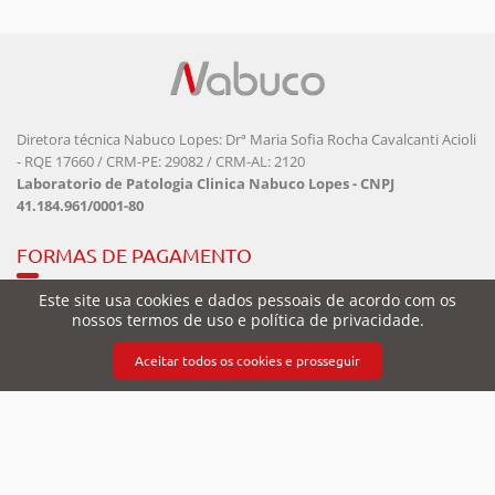
Diretora técnica Nabuco Lopes: Drª Maria Sofia Rocha Cavalcanti Acioli
- RQE 17660 / CRM-PE: 29082 / CRM-AL: 2120
Laboratorio de Patologia Clinica Nabuco Lopes - CNPJ
41.184.961/0001-80
FORMAS DE PAGAMENTO
Este site usa cookies e dados pessoais de acordo com os
nossos termos de uso e política de privacidade.
Aceitar todos os cookies e prosseguir
SEGURANÇA