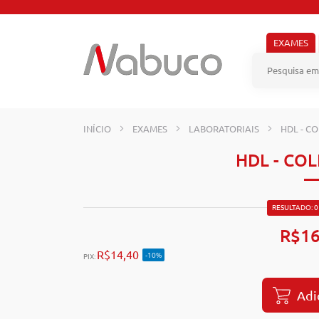
Pular
para
o
EXAMES
conteúdo
INÍCIO
EXAMES
LABORATORIAIS
HDL - C
HDL - CO
RESULTADO: 0
R$16
R$14,40
-10%
PIX:
Adi