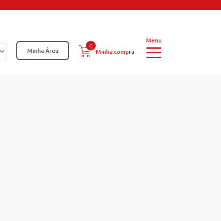
0
Minha Área
Minha compra