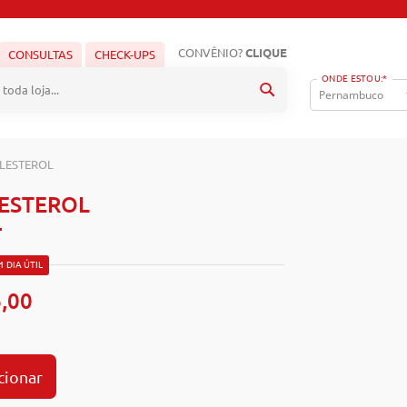
CONVÊNIO?
CLIQUE
CONSULTAS
CHECK-UPS
ONDE ESTOU:*
Pesquisa
OLESTEROL
LESTEROL
1 DIA ÚTIL
,00
cionar